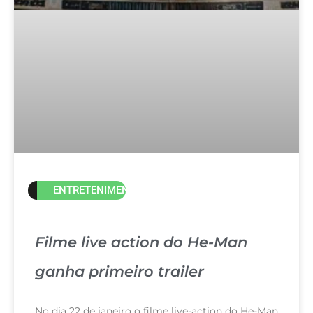
ENTRETENIMENTO
Filme live action do He-Man
ganha primeiro trailer
No dia 22 de janeiro o filme live-action do He-Man