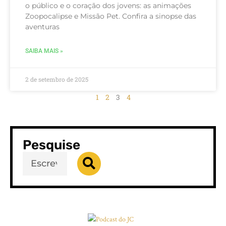
o público e o coração dos jovens: as animações
Zoopocalipse e Missão Pet. Confira a sinopse das
aventuras
SAIBA MAIS »
2 de setembro de 2025
1
2
3
4
Pesquise