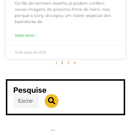
Os fãs de Homem-Aranha já podem conferir
novas imagens do próximo filme do herói. Isso
porque a Sony divulgou um trailer especial dos
bastidores de
SAIBA MAIS »
16 de maio de 2026
1
2
3
4
Pesquise