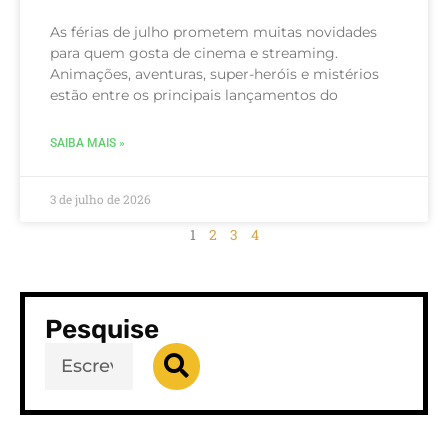
As férias de julho prometem muitas novidades
para quem gosta de cinema e streaming.
Animações, aventuras, super-heróis e mistérios
estão entre os principais lançamentos do
SAIBA MAIS »
3 de julho de 2026
1
2
3
4
Pesquise