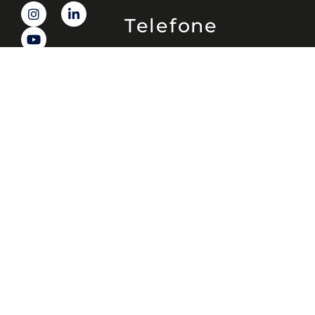
Telefone
(11) 4081-3114
Endereço
Alameda Santos, 1165 – Caixa Postal:
121621, Jd. Paulista, São Paulo – SP,
CEP: 01419-002