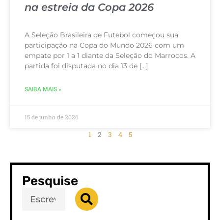
na estreia da Copa 2026
A Seleção Brasileira de Futebol começou sua
participação na Copa do Mundo 2026 com um
empate por 1 a 1 diante da Seleção do Marrocos. A
partida foi disputada no dia 13 de […]
SAIBA MAIS »
15 de junho de 2026
1
2
3
4
5
Pesquise