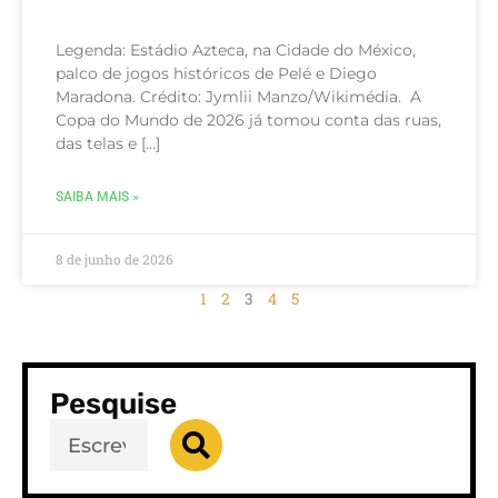
Legenda: Estádio Azteca, na Cidade do México,
palco de jogos históricos de Pelé e Diego
Maradona. Crédito: Jymlii Manzo/Wikimédia. A
Copa do Mundo de 2026 já tomou conta das ruas,
das telas e […]
SAIBA MAIS »
8 de junho de 2026
1
2
3
4
5
Pesquise