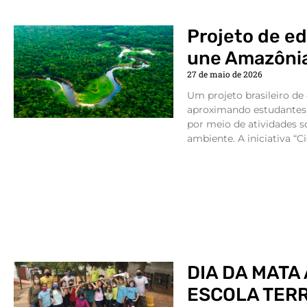
Projeto de e
une Amazônia
27 de maio de 2026
Um projeto brasileiro de 
aproximando estudantes 
por meio de atividades s
ambiente. A iniciativa “C
DIA DA MATA
ESCOLA TERR