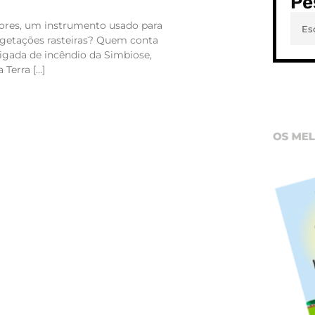
Pe
dores, um instrumento usado para
getações rasteiras? Quem conta
rigada de incêndio da Simbiose,
 Terra […]