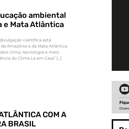
ducação ambiental
 e Mata Atlântica
divulgação científica está
da Amazônia e da Mata Atlântica
obre clima, tecnologia e meio
iência do Clima Lá em Casa” […]
 ATLÂNTICA COM A
A BRASIL