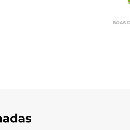
onadas