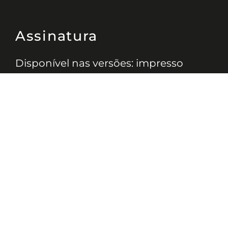
Assinatura
Disponível nas versões: impresso
mensal, on-line, áudio (Podcast) e
vídeo (YouTube).
ASSINE
Nossas Redes
Telefone