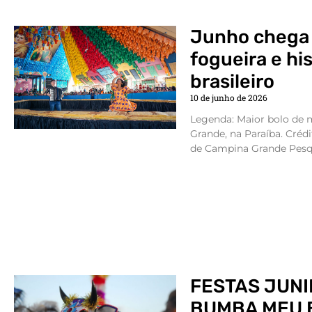
Junho chega 
fogueira e hi
brasileiro
10 de junho de 2026
Legenda: Maior bolo de
Grande, na Paraíba. Créd
de Campina Grande Pesq
FESTAS JUNI
BUMBA MEU 