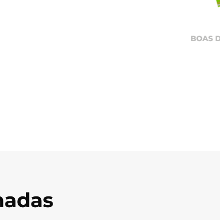
onadas