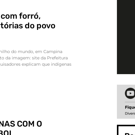
com forró,
stórias do povo
 milho do mundo, em Campina
ito da imagem: site da Prefeitura
uisadores explicam que indígenas
NAS COM O
BOI