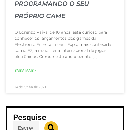
PROGRAMANDO O SEU
PRÓPRIO GAME
O Lorenzo Paiva, de 10 anos, está curioso para
conhecer os lançamentos dos games da
Electronic Entertainment Expo, mais conhecida
como E3, a maior feira internacional de jogos
eletrônicos. Como neste ano o evento […]
SAIBA MAIS »
14 de junho de 2021
Pesquise