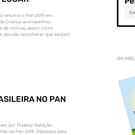
Pe
il encerra o Pan 2019 em
l da Criança acompanhou
de vitórias, assim como
 dúvida, reconhecer que existem
SILEIRA NO PAN
eer por Pixabay Natação
lhas no Pan 2019. Destaque para