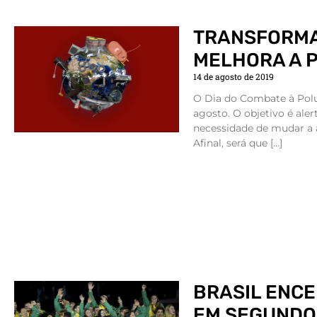
TRANSFORMA
MELHORA A 
14 de agosto de 2019
O Dia do Combate à Pol
agosto. O objetivo é aler
necessidade de mudar a at
Afinal, será que […]
BRASIL ENCE
EM SEGUNDO