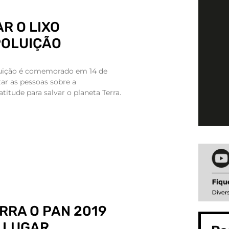
R O LIXO
POLUIÇÃO
uição é comemorado em 14 de
tar as pessoas sobre a
itude para salvar o planeta Terra.
RRA O PAN 2019
 LUGAR