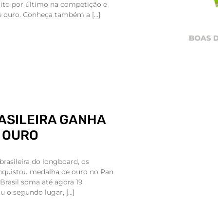
rito por último na competição e
e ouro. Conheça também a […]
ASILEIRA GANHA
 OURO
brasileira do longboard, os
nquistou medalha de ouro no Pan
 Brasil soma até agora 19
u o segundo lugar, […]