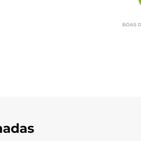
onadas