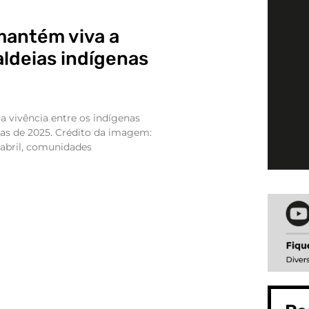
antém viva a
aldeias indígenas
vivência entre os indígenas
ças de 2025. Crédito da imagem:
 abril, comunidades