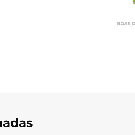
onadas