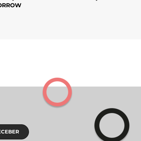
ORROW
ECEBER