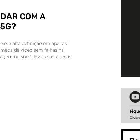
UDAR COM A
 5G?
e em alta definição em apenas 1
mada de vídeo sem falhas na
magem ou som? Essas são apenas