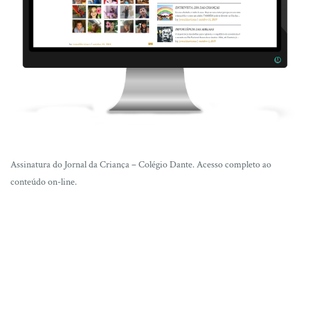
Assinatura do Jornal da Criança – Colégio Dante. Acesso completo ao
conteúdo on-line.