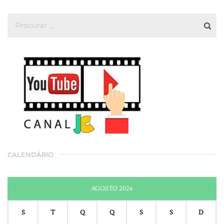
CALENDÁRIO
AGOSTO 2026
S
T
Q
Q
S
S
D